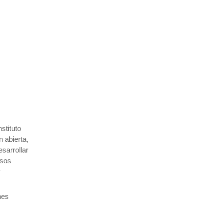
stituto
 abierta,
esarrollar
esos
y
nes