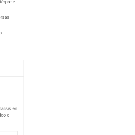
térprete
ersas
a
álisis en
ico o