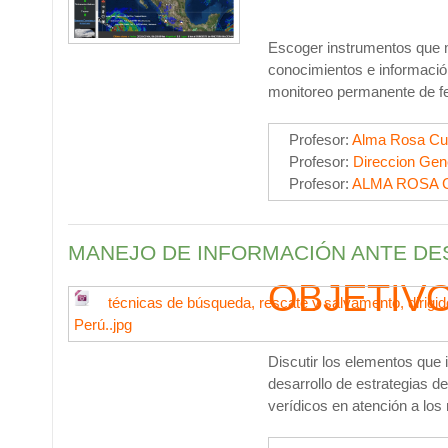
Escoger
instrumentos que mi
conocimientos e informació
monitoreo permanente de fe
Profesor:
Alma Rosa Cu
Profesor:
Direccion Gen
Profesor:
ALMA ROSA 
MANEJO DE INFORMACIÓN ANTE DE
OBJETIV
técnicas de búsqueda, rescate y salvamento, dirigido
Perú..jpg
Discutir los elementos que 
desarrollo de estrategias d
verídicos en atención a los