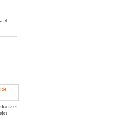
ra
el
 del
diante el
ajes