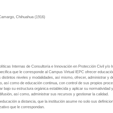
d Camargo, Chihuahua (1916)
íticas Internas de Consultoría e Innovación en Protección Civil y/o In
ecifica que le corresponde al Campus Virtual IEPC ofrecer educación
 distintos niveles y modalidades, así mismo, ofrecer, administrar y d
o, así como de educación continua, con control de sus propios proc
r bajo su estructura orgánica establecida y aplicar su normatividad 
difusión, así como, administrar sus recursos y gestionar la calidad.
educación a distancia, que la institución asume no solo sus definicio
izativo que le correspondan.