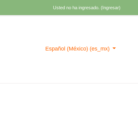
Usted no ha ingresado. (
Ingresar
)
Español (México) ‎(es_mx)‎