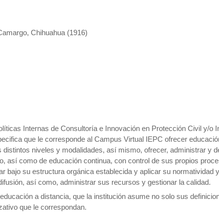
d Camargo, Chihuahua (1916)
íticas Internas de Consultoría e Innovación en Protección Civil y/o In
ecifica que le corresponde al Campus Virtual IEPC ofrecer educación
 distintos niveles y modalidades, así mismo, ofrecer, administrar y d
o, así como de educación continua, con control de sus propios proc
r bajo su estructura orgánica establecida y aplicar su normatividad 
difusión, así como, administrar sus recursos y gestionar la calidad.
educación a distancia, que la institución asume no solo sus definicio
izativo que le correspondan.