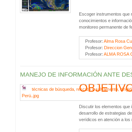
Escoger
instrumentos que mi
conocimientos e informació
monitoreo permanente de fe
Profesor:
Alma Rosa Cu
Profesor:
Direccion Gen
Profesor:
ALMA ROSA 
MANEJO DE INFORMACIÓN ANTE DE
OBJETIV
técnicas de búsqueda, rescate y salvamento, dirigido
Perú..jpg
Discutir los elementos que 
desarrollo de estrategias d
verídicos en atención a los