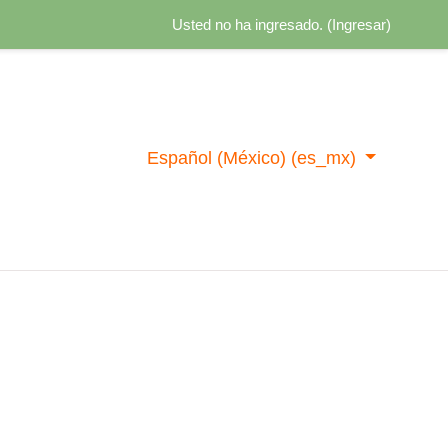
Usted no ha ingresado. (
Ingresar
)
Español (México) ‎(es_mx)‎