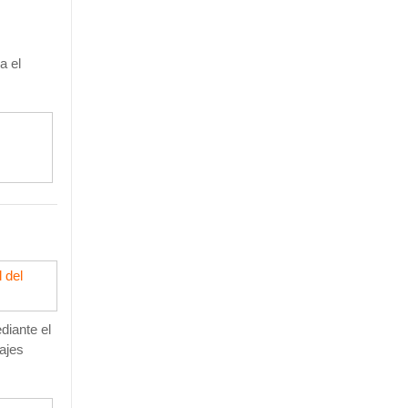
ra
el
 del
diante el
ajes