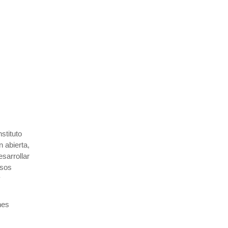
stituto
 abierta,
esarrollar
esos
y
nes