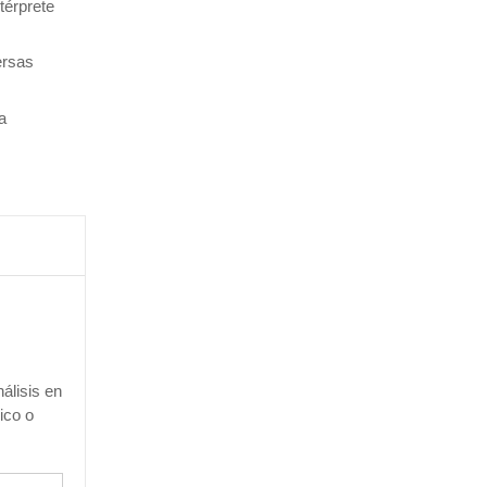
térprete
ersas
a
álisis en
ico o